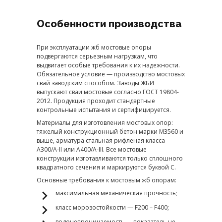
Особенности производства
При эксплуатации жб мостовые опоры
подвергаются серьезным нагрузкам, что
выдвигает особые требования к их надежности.
Обязательное условие — производство мостовых
свай заводским способом. Заводы ЖБИ
выпускают сваи мостовые согласно ГОСТ 19804-
2012. Продукция проходит стандартные
контрольные испытания и сертифицируется.
Материалы для изготовления мостовых опор:
тяжелый конструкционный бетон марки М3560 и
выше, арматура стальная рифленая класса
А300/A-II или А400/A-III. Все мостовые
конструкции изготавливаются только сплошного
квадратного сечения и маркируются буквой С.
Основные требования к мостовым жб опорам:
максимальная механическая прочность;
класс морозостойкости — F200 – F400;
водонепроницаемость — показатель не