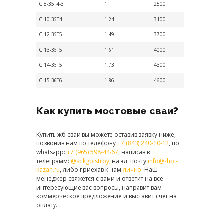
С 8-35Т4-3
1
2500
С 10-35Т4
1.24
3100
С 12-35Т5
1.49
3700
С 13-35Т5
1.61
4000
С 14-35Т5
1.73
4300
С 15-36Т6
1.86
4600
Как купить мостовые сваи?
Купить жб сваи вы можете оставив заявку ниже,
позвонив нам по телефону
+7 (843) 240-10-12
, по
whatsapp:
+7 (965) 598-44-67
, написав в
телеграмм:
@spkgbistroy
, на эл. почту
info@zhbi-
kazan.ru
, либо приехав к нам
лично
. Наш
менеджер свяжется с вами и ответит на все
интересующие вас вопросы, направит вам
коммерческое предложение и выставит счет на
оплату.