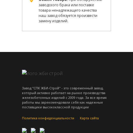
заводского брака или поставке
товара ненадлежащего качества
наш завод обязуется произвести
замену изделий.
Завод “СПК ЖБИ-Строй" - это современный завод,
который активно работает на рынке производства
железобетонных изделий с 2009 года. За все время
работы мы зарекомендовали себя как надежные
поставщики высококлассной продукции
Политика конфиденциальности
Карта сайта